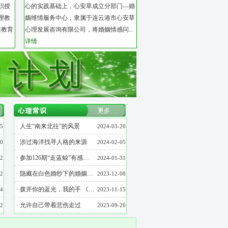
职授
心的实践基础上，心安草成立分部门---婚
理教
姻维情服务中心，隶属于连云港市心安草
展教育
心理发展咨询有限公司，将婚姻情感问...
详情
·
人生“南来北往”的风景
5
2024-03-20
·
涉过海洋找寻人格的来源
0
2024-02-05
·
参加126期“走蓝鲸”有感…
2
2024-01-31
·
隐藏在白色婚纱下的婚姻…
2
2023-12-08
·
拨开你的蓝光，我的手 《…
4
2023-11-15
·
允许自己带着悲伤走过
2
2023-09-20