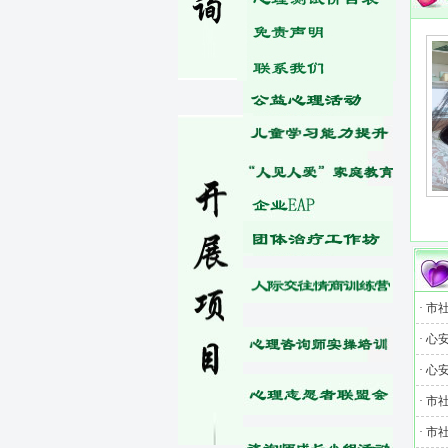
…
国家二级咨询师吴巍
精神科执业医师 张颖
·
市
·
心
·
心安
·
市
·
市