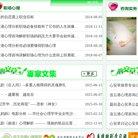
康的自恋遇上职业目标
2024-08-05
云港心理分析职场必备技能有了它你的人生就像…
2018-12-11
云港心理咨询解析职场妈妈压力大要学会如何减…
2018-10-18
云港心理分析你必须要懂得职场心理
2018-08-20
云港心理咨询讲解职场心理为什么觉得上班累呢…
2018-06-07
剧《在人间》--多重人格障碍的灵魂挣扎
2025-06-15
·
心安草推荐专业
考－－越重视 越攻击
2025-06-07
·
连云港心理咨询
纪芳华，历史再现” -----赏析《神女》
2025-05-16
·
题目是心安草公
妈妈》电影分析 ----市社会心理学学会女性沙…
2025-02-22
·
连云港心理咨询
剧《娘道》心理解析 ――― 瑛娘的祭品位置…
2022-12-01
·
心安草日记心安