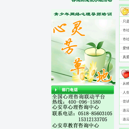
·
只是
·
市
·
市
·
爱
·
真
·
从
·
人生
·
尝
·
连
·
连