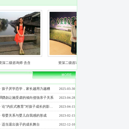
资深二级咨询师 含含
资深二级咨询师尹季平
·
孩子厌学恐学，家长越用力越糟
2025-03-30
糕？…
·
切勿让施受虐的倾向侵蚀亲子关系
2023-04-28
·
论“内疚式教育”对孩子成长的影…
2023-04-15
·
母婴关系与婴儿自我感的形成
2023-02-15
·
适当退出孩子的成长舞台
2022-12-10