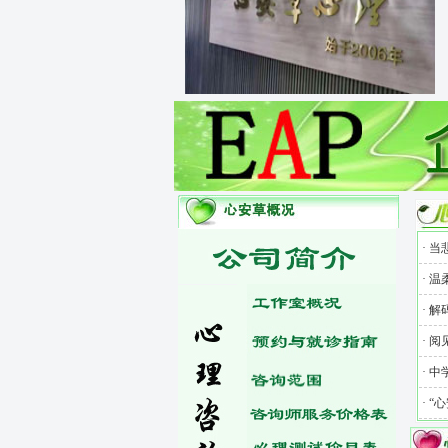
·
当
·
温柔
·
解
·
阅
·
中
·
“