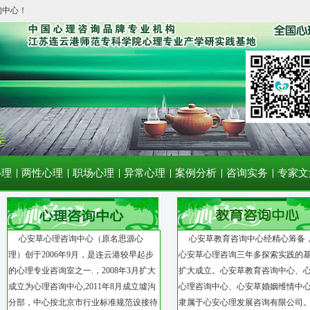
询中心！
心理
两性心理
职场心理
异常心理
案例分析
咨询实务
专家文
心安草心理咨询中心（原名思源心
心安草教育咨询中心经精心筹备
理）创于2006年9月，是连云港较早起步
心安草心理咨询三年多探索实践的
的心理专业咨询室之一.，2008年3月扩大
扩大成立。心安草教育咨询中心、
成立为心理咨询中心,2011年8月成立墟沟
心理咨询中心、心安草婚姻维情中
分部，中心按北京市行业标准规范设接待
隶属于心安心理发展咨询有限公司