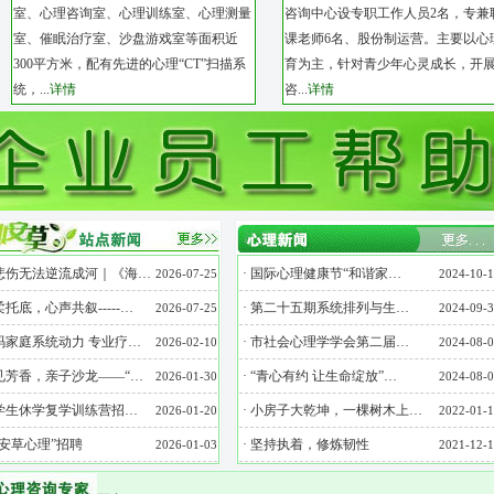
室、心理咨询室、心理训练室、心理测量
咨询中心设专职工作人员2名，专兼
室、催眠治疗室、沙盘游戏室等面积近
课老师6名、股份制运营。主要以心
300平方米，配有先进的心理“CT”扫描系
育为主，针对青少年心灵成长，开
统，...
详情
咨...
详情
悲伤无法逆流成河｜《海…
·
国际心理健康节“和谐家…
2026-07-25
2024-10-1
托底，心声共叙-----…
·
第二十五期系统排列与生…
2026-07-25
2024-09-3
码家庭系统动力 专业疗…
·
市社会心理学学会第二届…
2026-02-10
2024-08-0
见芳香，亲子沙龙——“…
·
“青心有约 让生命绽放”…
2026-01-30
2024-08-0
学生休学复学训练营招…
·
小房子大乾坤，一棵树木上…
2026-01-20
2022-01-1
心安草心理”招聘
·
坚持执着，修炼韧性
2026-01-03
2021-12-1