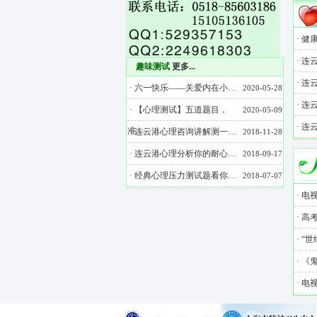
·
健
·
连
趣味测试
更多...
·
连
·
六一快乐——关爱内在小…
2020-05-28
·
连
·
【心理测试】五道题目，
2020-05-09
·
连
准…
·
连云港心理咨询讲解测一…
2018-11-28
·
连云港心理分析你的耐心…
2018-09-17
·
经典心理压力测试题看你…
2018-07-07
·
电视
·
高
·
“世
·
《鬼
·
电视