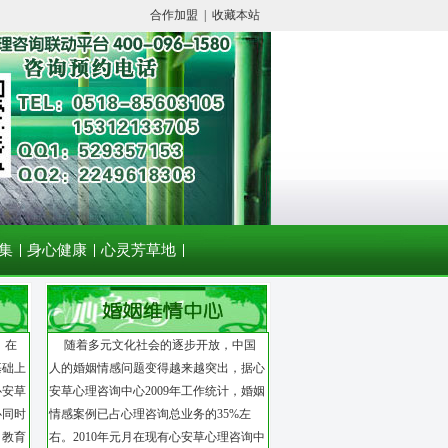
合作加盟
|
收藏本站
集
身心健康
心灵芳草地
，在
随着多元文化社会的逐步开放，中国
基础上
人的婚姻情感问题变得越来越突出，据心
心安草
安草心理咨询中心2009年工作统计，婚姻
心同时
情感案例已占心理咨询总业务的35%左
。教育
右。2010年元月在现有心安草心理咨询中