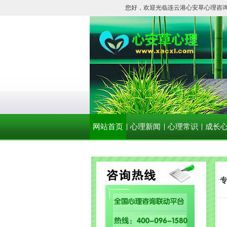
您好，欢迎光临连云港心安草心理咨
网站首页
心理新闻
心理常识
成长